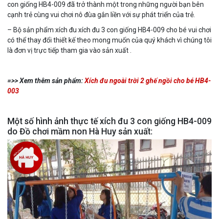
con giống HB4-009 đã trở thành một trong những người bạn bên
cạnh trẻ cùng vui chơi nô đùa gắn liền với sự phát triển của trẻ.
– Bộ sản phẩm xích đu xích đu 3 con giống HB4-009 cho bé vui chơi
có thể thay đổi thiết kế theo mong muốn của quý khách vì chúng tôi
là đơn vị trực tiếp tham gia vào sản xuất .
=>> Xem thêm sản phẩm:
Xích đu ngoài trời 2 ghế ngồi cho bé HB4-
003
Một số hình ảnh thực tế xích đu 3 con giống HB4-009
do Đồ chơi mầm non Hà Huy sản xuất: