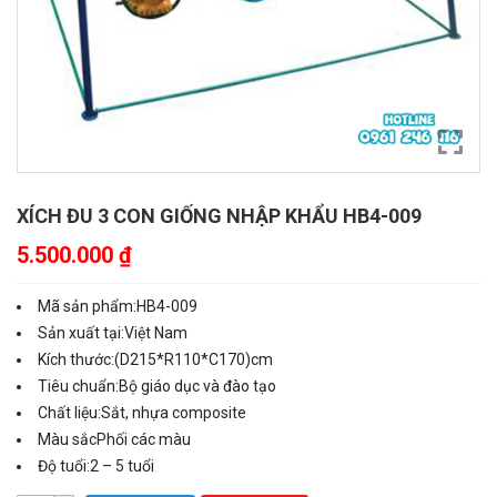
XÍCH ĐU 3 CON GIỐNG NHẬP KHẨU HB4-009
5.500.000
₫
Mã sản phẩm:
HB4-009
Sản xuất tại:
Việt Nam
Kích thước:
(D215*R110*C170)cm
Tiêu chuẩn:
Bộ giáo dục và đào tạo
Chất liệu:
Sắt, nhựa composite
Màu sắc
Phối các màu
Độ tuổi:
2 – 5 tuổi