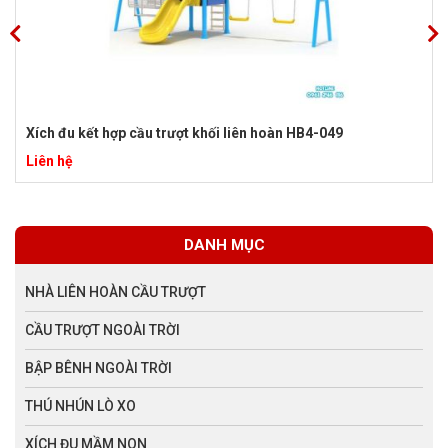
Xích đu kết hợp cầu trượt khối liên hoàn HB4-049
Liên hệ
DANH MỤC
NHÀ LIÊN HOÀN CẦU TRƯỢT
CẦU TRƯỢT NGOÀI TRỜI
BẬP BÊNH NGOÀI TRỜI
THÚ NHÚN LÒ XO
XÍCH ĐU MẦM NON