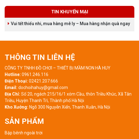
TIN KHUYẾN MẠI
Vui tết thiếu nhi, mua hàng mê ly – Mua hàng nhận quà ngay
THÔNG TIN LIÊN HỆ
CÔNG TY TNHH ĐỒ CHƠI – THIẾT BỊ MẦM NON HÀ HUY
Hotline:
0961.246.116
Điện Thoại:
02421.207.666
Email:
dochoihahuy@gmail.com
Địa Chỉ:
Số 20, ngách 215/16/1 xóm Cầu, thôn Triều Khúc, Xã Tân
Triều, Huyện Thanh Trì, Thành phố Hà Nội
Kho Xưởng:
Ngõ 300 Nguyễn Xiển, Thanh Xuân, Hà Nội
SẢN PHẨM
Bập bênh ngoài trời