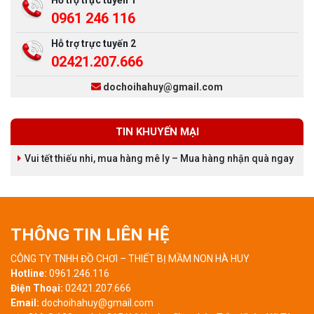
Hỗ trợ trực tuyến 1
0961 246 116
Hỗ trợ trực tuyến 2
02421.207.666
dochoihahuy@gmail.com
TIN KHUYẾN MẠI
Vui tết thiếu nhi, mua hàng mê ly – Mua hàng nhận quà ngay
THÔNG TIN LIÊN HỆ
CÔNG TY TNHH ĐỒ CHƠI – THIẾT BỊ MẦM NON HÀ HUY
Hotline:
0961.246.116
Điện Thoại:
02421.207.666
Email:
dochoihahuy@gmail.com