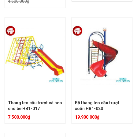
4.500.000
₫
Thang leo cầu trượt cá heo
Bộ thang leo cầu trượt
cho bé HB1-017
xoắn HB1-020
7.500.000
₫
19.900.000
₫