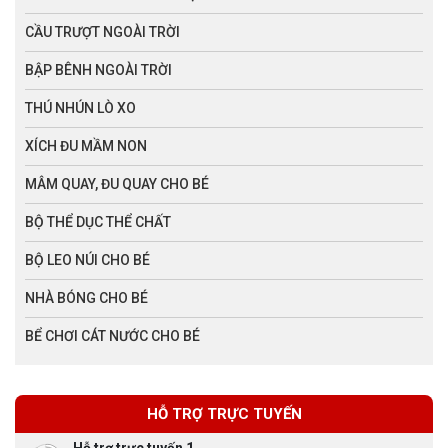
CẦU TRƯỢT NGOÀI TRỜI
BẬP BÊNH NGOÀI TRỜI
THÚ NHÚN LÒ XO
XÍCH ĐU MẦM NON
MÂM QUAY, ĐU QUAY CHO BÉ
BỘ THỂ DỤC THỂ CHẤT
BỘ LEO NÚI CHO BÉ
NHÀ BÓNG CHO BÉ
BỂ CHƠI CÁT NƯỚC CHO BÉ
HỖ TRỢ TRỰC TUYẾN