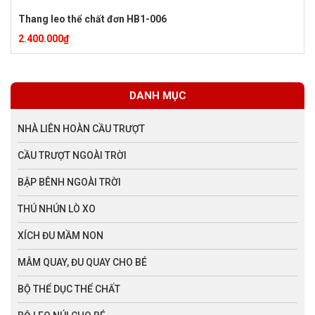
Thang leo thể chất đơn HB1-006
2.400.000
₫
DANH MỤC
NHÀ LIÊN HOÀN CẦU TRƯỢT
CẦU TRƯỢT NGOÀI TRỜI
BẬP BÊNH NGOÀI TRỜI
THÚ NHÚN LÒ XO
XÍCH ĐU MẦM NON
MÂM QUAY, ĐU QUAY CHO BÉ
BỘ THỂ DỤC THỂ CHẤT