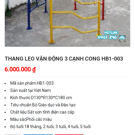
THANG LEO VẬN ĐỘNG 3 CẠNH CONG HB1-003
6.000.000
₫
Mã sản phẩm:
HB1-003
Sản xuất tại:
Việt Nam
Kích thước:
D130*R130*C180 cm
Tiêu chuẩn:
Bộ Giáo dục và Đào tạo
Chất liệu:
Sắt sơn tĩnh điện cao cấp
Màu sắc
Phối các màu
Độ tuổi:
18 tháng, 2 tuổi, 3 tuổi, 4 tuổi, 5 tuổi