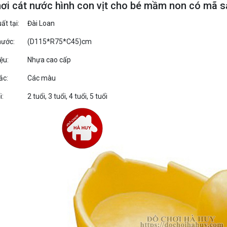
hơi cát nước hình con vịt cho bé mầm non có mã 
ất tại:
Đài Loan
hước:
(D115*R75*C45)cm
ệu:
Nhựa cao cấp
ắc:
Các màu
i:
2 tuổi, 3 tuổi, 4 tuổi, 5 tuổi