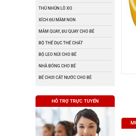
THÚ NHÚN LÒ XO
XÍCH ĐU MẦM NON
MÂM QUAY, ĐU QUAY CHO BÉ
BỘ THỂ DỤC THỂ CHẤT
BỘ LEO NÚI CHO BÉ
NHÀ BÓNG CHO BÉ
BỂ CHƠI CÁT NƯỚC CHO BÉ
HỖ TRỢ TRỰC TUYẾN
M