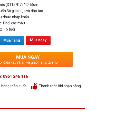
ước:
(D115*R75*C45)cm
uẩn:
Bộ giáo dục và đào tạo
u:
Nhựa nhập khẩu
c
: Phối các màu
:
2 – 5 tuổi
Mua ngay
Mua hàng
MUA NGAY
ọi điện xác nhận và giao hàng tận nơi
e:
0961 246 116
o hàng toàn quốc
Thanh toán khi nhận hàng