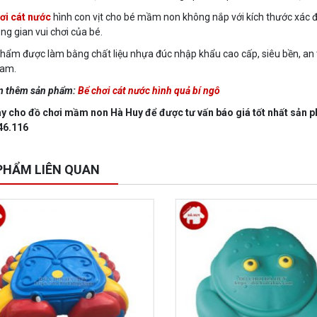
ơi cát nước
hình con vịt cho bé mầm non không nắp với kích thước xác 
ng gian vui chơi của bé.
hẩm được làm bằng chất liệu nhựa đúc nhập khẩu cao cấp, siêu bền, an to
Nam.
m thêm sản phẩm:
Bể chơi cát nước hình quả bí ngô
y cho đồ chơi mầm non Hà Huy để được tư vấn báo giá tốt nhất sản p
46.116
PHẨM LIÊN QUAN