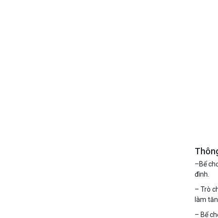
Thông
–Bể chơ
đình.
– Trò c
làm tăn
– Bể ch