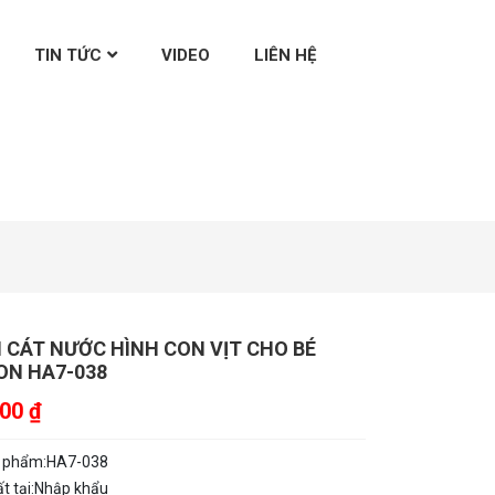
TIN TỨC
VIDEO
LIÊN HỆ
I CÁT NƯỚC HÌNH CON VỊT CHO BÉ
N HA7-038
000
₫
 phẩm:
HA7-038
t tại:
Nhập khẩu