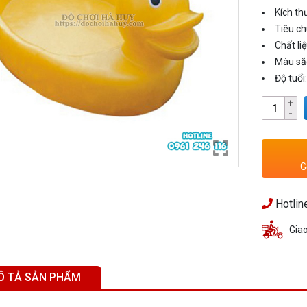
Kích th
Tiêu ch
Chất liệ
Màu sắ
Độ tuổi
G
Hotlin
Gia
Ô TẢ SẢN PHẨM