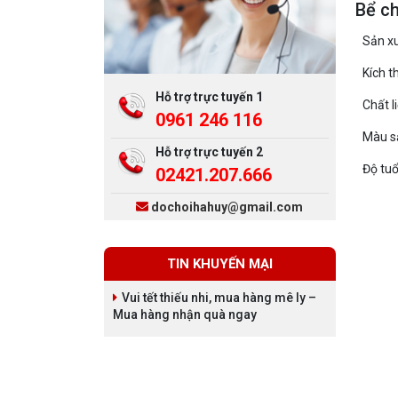
Bể c
Sản xu
Kích t
Hỗ trợ trực tuyến 1
Chất li
0961 246 116
Màu s
Hỗ trợ trực tuyến 2
Độ tuổ
02421.207.666
dochoihahuy@gmail.com
TIN KHUYẾN MẠI
Vui tết thiếu nhi, mua hàng mê ly –
Mua hàng nhận quà ngay