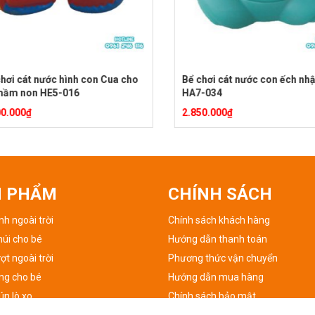
ơi cát nước hình con Cua cho
Bể chơi cát nước con ếch nhập
ầm non HE5-016
HA7-034
.000
₫
2.850.000
₫
N PHẨM
CHÍNH SÁCH
h ngoài trời
Chính sách khách hàng
núi cho bé
Hướng dẫn thanh toán
ợt ngoài trời
Phương thức vận chuyển
ng cho bé
Hướng dẫn mua hàng
n lò xo
Chính sách bảo mật