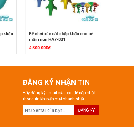
 khẩu
Bể chơi xúc cát nhập khẩu cho bé
Bể chơi xúc
mầm non HA7-031
4.500.000
₫
4.500.000
₫
ĐĂNG KÝ NHẬN TIN
Hãy đăng ký email của bạn để cập nhật
thông tin khuyến mại nhanh nhất