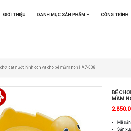
GIỚI THIỆU
DANH MỤC SẢN PHẨM
CÔNG TRÌNH
 chơi cát nước hình con vịt cho bé mầm non HA7-038
BỂ CHƠ
MẦM NO
2.850.
Mã sản
Sản xuấ