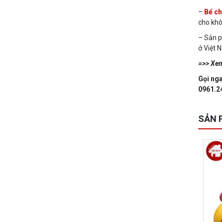
–
Bể ch
cho khô
– Sản p
ở Việt 
=>> Xe
Gọi nga
0961.2
SẢN 